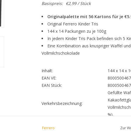
Basispreis:
€2,99 / Stück
Originalpalette mit 56 Kartons für je €5
Original Ferrero Kinder Tris
144 x 14 Packungen zu je 100g
In jedem Kinder Tris Pack befinden sich 5 Ki
Eine Kombination aus knuspriger Waffel und k
Vollmilchschokolade
Inhalt:
144 x 14 x 
EAN VE:
8000500467
EAN Stück:
8000500467
‎Gefüllte Wa
Kakaofettgla
Verkehrsbezeichnung:
Vollmilchsc
%).
Ferrero
Zur Wu
pflanzliche 