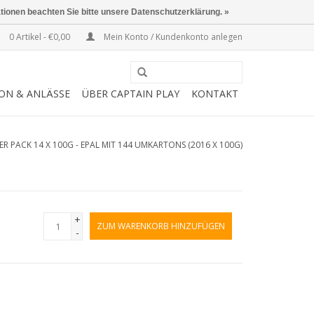
ationen beachten Sie bitte unsere Datenschutzerklärung. »
0 Artikel - €0,00
Mein Konto / Kundenkonto anlegen
SON & ANLÄSSE
ÜBER CAPTAIN PLAY
KONTAKT
5ER PACK 14 X 100G - EPAL MIT 144 UMKARTONS (2016 X 100G)
+
ZUM WARENKORB HINZUFÜGEN
-