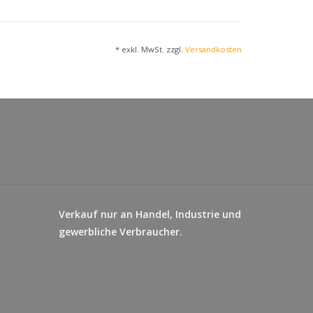
HPULVER
,
WEIZENMEHL
,
SCHOKOLADE
15,5 % (Zucker,
PULVER
, Kakaobutter,
* exkl. MwSt. zzgl.
Versandkosten
 Emulgator Lecithine (
SOJA
), Vanillin),
Kakao, WEIZENSTÄRKE,
cithine (
SOJA
), Glukosesirup,
HASELNÜSSE
,
tel:
rogencarbonat,
rogencarbonat; Salz, Vanillin.
bestandteile: 22 %. Kann
GERSTE
und
lten.
Verkauf nur an Handel, Industrie und
gewerbliche Verbraucher.
62kj)