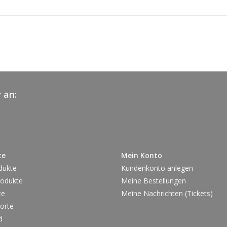
MAGERMILC
VOLLMILCH
VOLLMILCH
Kakaomasse,
fettarmer 
Zutaten:
Emulgator Le
Backtriebmit
 an:
Natriumhyd
Ammoniumhyd
Gesamtmilch
HAFER
entha
te
Mein Konto
Nährwerte pro 100g:
dukte
Kundenkonto anlegen
Brennwert:
‎541 kcal (22
odukte
Meine Bestellungen
Fett:
30,3g
te
Meine Nachrichten (Tickets)
davon gesättigte Fettsäuren:
16,3g
orte
Kohlenhydrate:
57,7g
d
davon Zucker:
45,1g