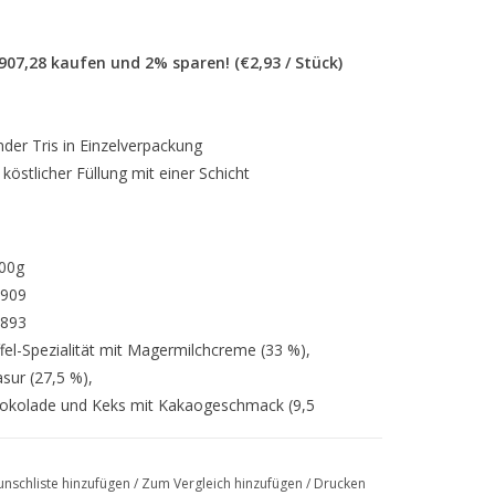
.907,28 kaufen und 2% sparen! (€2,93 / Stück)
nder Tris in Einzelverpackung
östlicher Füllung mit einer Schicht
100g
909
893
ffel-Spezialität mit Magermilchcreme (33 %),
sur (27,5 %),
hokolade und Keks mit Kakaogeschmack (9,5
nschliste hinzufügen
/
Zum Vergleich hinzufügen
/
Drucken
Fette (Palm, Shea), Zucker,