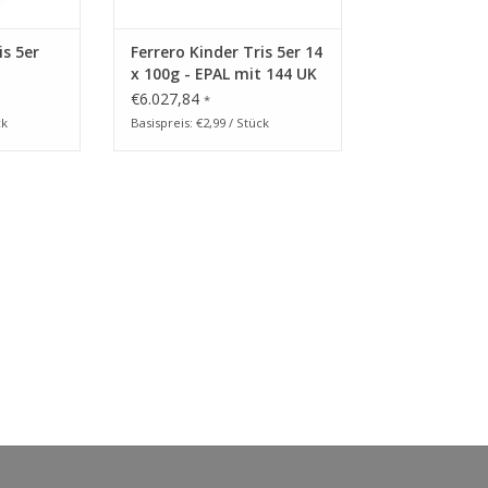
is 5er
Ferrero Kinder Tris 5er 14
x 100g - EPAL mit 144 UK
€6.027,84
*
ck
Basispreis: €2,99 / Stück