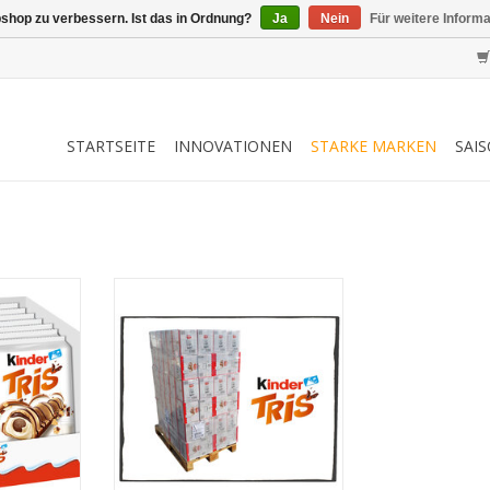
shop zu verbessern. Ist das in Ordnung?
Ja
Nein
Für weitere Inform
STARTSEITE
INNOVATIONEN
STARKE MARKEN
SAI
 14 x 100g
Kinder Tris 14 x 100g- EPAL mit
144 UK
NZUFÜGEN
ZUM WARENKORB HINZUFÜGEN