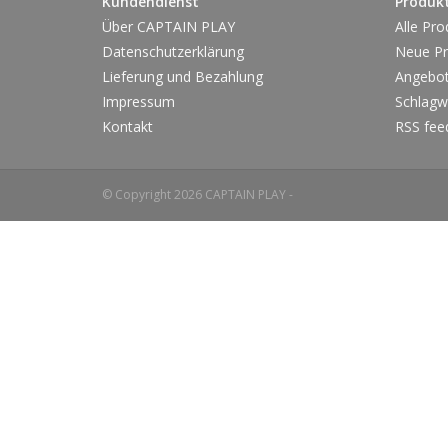
Kundendienst
Produk
Über CAPTAIN PLAY
Alle Pro
Datenschutzerklärung
Neue Pr
Lieferung und Bezahlung
Angebo
Impressum
Schlagw
Kontakt
RSS fee
© Copyright 2026 CAPTAIN PLAY -