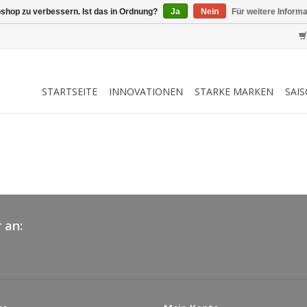
shop zu verbessern. Ist das in Ordnung?
Ja
Nein
Für weitere Inform
STARTSEITE
INNOVATIONEN
STARKE MARKEN
SAI
 an: