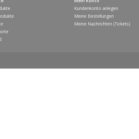
te
Mein Konto
dukte
Kundenkonto anlegen
odukte
Meine Bestellungen
te
Meine Nachrichten (Tickets)
orte
d