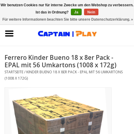
Wir benutzen Cookies nur für interne Zwecke um den Webshop zu verbessern.
Ist das in Ordnung?
Ja
Nein
0 Artikel - €0,00
Für weitere Informationen beachten Sie bitte unsere Datenschutzerklärung. »
Startseite
Innovationen
Ferrero Kinder Bueno 18 x 8er Pack -
Starke Marken
EPAL mit 56 Umkartons (1008 x 172g)
STARTSEITE
/
KINDER BUENO 18 X 8ER PACK - EPAL MIT 56 UMKARTONS
(1008 X 172G)
Saison & Anlässe
Über CAPTAIN PLAY
Kontakt