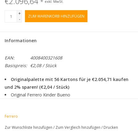
€2.096,64
*
exkl. MwSt.
+
ZUM WARENKORB HINZUFÜGEN
-
Informationen
EAN:
4008400321608
Basispreis:
€2,08 / Stück
Originalpalette mit 56 Kartons für je €2.054,71 kaufen
und 2% sparen! (€2,04 / Stück)
Original Ferrero Kinder Bueno
56 x 18 Packungen zu je 172g
In jedem Kinder Bueno Pack befinden sich 8 Kinder Bueno
Ferrero
Riegel in Einzelverpackung
Waffel-Riegel mit Füllung aus feiner Milch-Haselnuss-Creme
Zur Wunschliste hinzufügen
/
Zum Vergleich hinzufügen
/
Drucken
und Überzug aus zarter Milchschokolade!