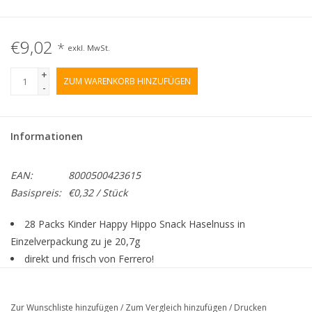
€9,02
*
exkl. MwSt.
+
ZUM WARENKORB HINZUFÜGEN
-
Informationen
EAN:
8000500423615
Basispreis:
€0,32 / Stück
28 Packs Kinder Happy Hippo Snack Haselnuss in
Einzelverpackung zu je 20,7g
direkt und frisch von Ferrero!
feine Milch- und Haselnusscreme in einer knusprigen Waffel
der Happy Hippo Snack mit dem absolute
Zur Wunschliste hinzufügen
/
Zum Vergleich hinzufügen
/
Drucken
Geschmackserlebnis