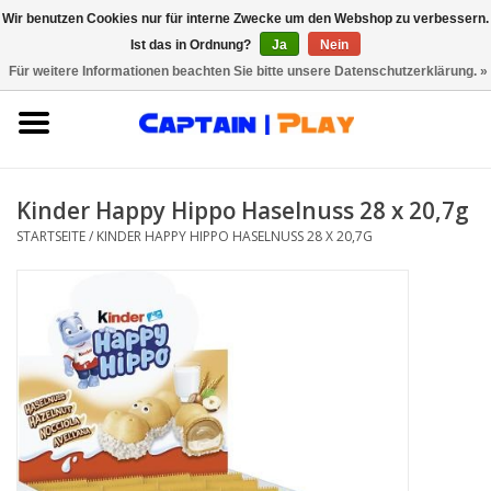
Wir benutzen Cookies nur für interne Zwecke um den Webshop zu verbessern.
Ist das in Ordnung?
Ja
Nein
0 Artikel - €0,00
Für weitere Informationen beachten Sie bitte unsere Datenschutzerklärung. »
Startseite
Innovationen
Kinder Happy Hippo Haselnuss 28 x 20,7g
Starke Marken
STARTSEITE
/
KINDER HAPPY HIPPO HASELNUSS 28 X 20,7G
Saison & Anlässe
Über CAPTAIN PLAY
Kontakt