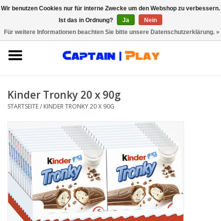
Wir benutzen Cookies nur für interne Zwecke um den Webshop zu verbessern.
Ist das in Ordnung?
Ja
Nein
0 Artikel - €0,00
Für weitere Informationen beachten Sie bitte unsere Datenschutzerklärung. »
Startseite
Innovationen
Kinder Tronky 20 x 90g
Starke Marken
STARTSEITE
/
KINDER TRONKY 20 X 90G
Saison & Anlässe
Über CAPTAIN PLAY
Kontakt