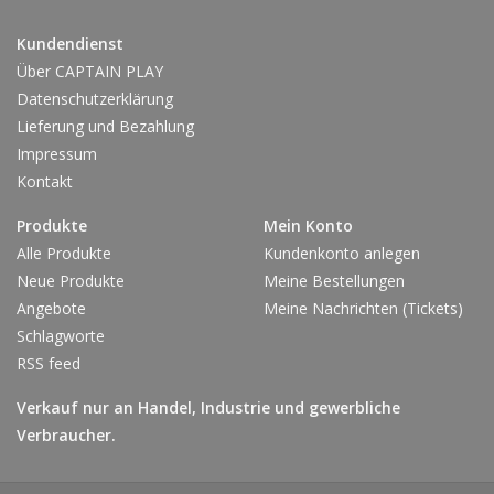
MAGERMILCHPULVER
(20,5 %)
Palmöl, Zucker,
VOLLMILCHSC
Kundendienst
(Zucker,
Über CAPTAIN PLAY
VOLLMILCHPULVER
, Kakaobut
Datenschutzerklärung
Emulgator Lecithine (
SOJA
), Va
Lieferung und Bezahlung
(0,9 %),
Impressum
Emulgator Lecithine (
SOJA
),
HA
Kontakt
Zutaten:
WEIZENKLEIE
,
VOLLMILCHPUL
Produkte
Mein Konto
Natriumhydrogencarbonat, Din
Alle Produkte
Kundenkonto anlegen
Ammoniumhydrogencarbonat; S
Neue Produkte
Meine Bestellungen
WEIZENSTÄRKE
,
Angebote
Meine Nachrichten (Tickets)
GERSTENMALZMEHL
,
GERST
Schlagworte
Maisextraktpulver,
SÜSSMOLK
RSS feed
Gesamtmilchbestandteile
im Produkt: 25 %. Kann
HAFER
Verkauf nur an Handel, Industrie und gewerbliche
Verbraucher.
Nährwerte pro 100g:
Brennwert:
‎521 kcal (2177kj)