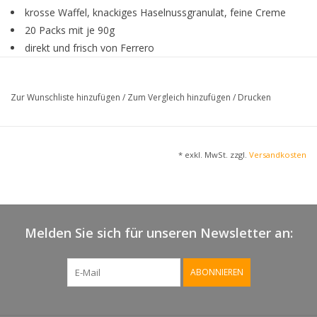
krosse Waffel, knackiges Haselnussgranulat, feine Creme
20 Packs mit je 90g
direkt und frisch von Ferrero
Einzelverpackt: Jeder Kinder Tronky Riegel ist einzeln
verpackt, was sie perfekt für unterwegs oder als Snack für
Zur Wunschliste hinzufügen
/
Zum Vergleich hinzufügen
/
Drucken
zwischendurch macht
verzaubert Damen, Herren und natürlich auch jüngere
Genießer gleichermaßen
* exkl. MwSt. zzgl.
Versandkosten
RLZ/MHD:
19.11.2025
Inhalt:
1800g
EAN VE:
8000500384800
Melden Sie sich für unseren Newsletter an:
EAN Stück:
8000500384794
‎Knusprige Kakaowaffel mit Milc
Verkehrsbezeichnung:
Keksstückchen (13,5 %) und ein
ABONNIEREN
Vollmilchschokolade.