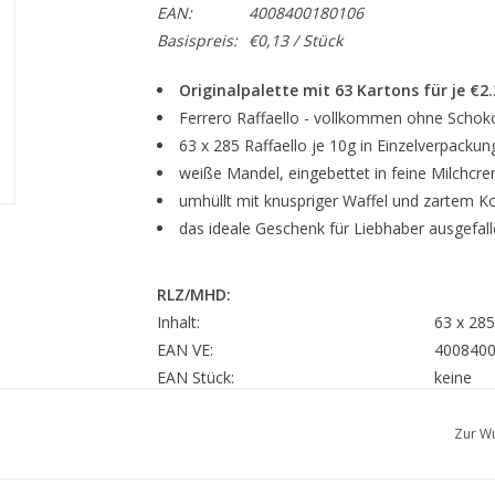
EAN:
4008400180106
Basispreis:
€0,13 / Stück
Originalpalette mit 63 Kartons für je €2
Ferrero Raffaello - vollkommen ohne Schok
63 x 285 Raffaello je 10g in Einzelverpackun
weiße Mandel, eingebettet in feine Milchc
umhüllt mit knuspriger Waffel und zartem K
das ideale Geschenk für Liebhaber ausgefalle
RLZ/MHD:
Inhalt:
63 x 285
EAN VE:
400840
EAN Stück:
keine
Verkehrsbezeichnung:
Kokos-M
Zur Wu
Kokosras
Shea), Z