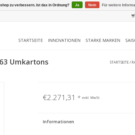
shop zu verbessern. Ist das in Ordnung?
Ja
Nein
Für weitere Inform
STARTSEITE
INNOVATIONEN
STARKE MARKEN
SAI
t 63 Umkartons
STARTSEITE
/
R
€2.271,31
*
exkl. MwSt.
Informationen