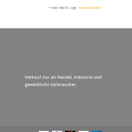
ILCHPULVER
,
* exkl. MwSt. zzgl.
Versandkosten
LKENPULVER
,
WEIZENMEHL
,
tärke, Aromen, Emulgator Lecithine
Backtriebmittel
hydrogencarbonat, Salz.
 (2600kj)
Verkauf nur an Handel, Industrie und
gewerbliche Verbraucher.
land