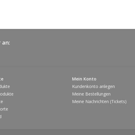
MAGERM
Zutaten:
SÜSSMO
Tapiokas
(
SOJA
), 
Natrium
 an:
Nährwerte pro 100g:
Brennwert:
627 kcal
Fett:
48,3g
davon gesättigte Fettsäuren:
29,5g
te
Mein Konto
Kohlenhydrate:
38,6g
dukte
Kundenkonto anlegen
davon Zucker:
33,6g
odukte
Meine Bestellungen
Eiweiß:
7,4g
te
Meine Nachrichten (Tickets)
Salz:
0,267g
orte
d
Ursprungsland:
Deutsch