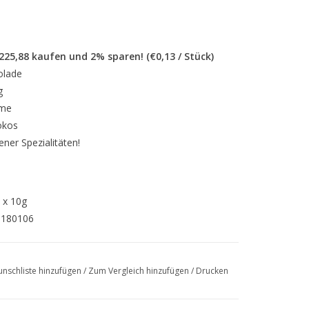
.225,88 kaufen und 2% sparen! (€0,13 / Stück)
olade
g
reme
okos
ner Spezialitäten!
 x 10g
0180106
andel-Konfekt.
nschliste hinzufügen
/
Zum Vergleich hinzufügen
/
Drucken
pel (25,5 %), pflanzliche Fette (Palm,
ucker,
MANDEL
(8 %),