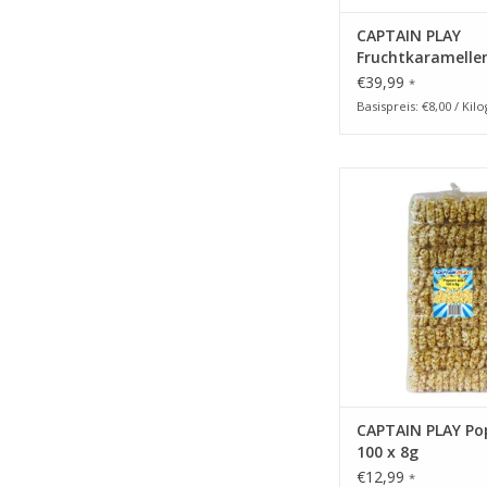
CAPTAIN PLAY
Fruchtkaramelle
€39,99
*
Basispreis: €8,00 / Ki
CAPTAIN PLAY Po
knusprig & fri
ZUM WARENKORB HI
CAPTAIN PLAY Po
100 x 8g
€12,99
*