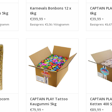
Karnevals Bonbons 12 x
CAPTAIN PLA
n 5kg
6kg
6kg
€399,99
€39,99
*
*
logramm
Basispreis: €5,56 / Kilogramm
Basispreis: €6,6
pcorn -
Tattoo Kaugummi in
CAPTAIN PLAY 
sch
Einzelverpackung
St
NZUFÜGEN
ZUM WARENKORB HINZUFÜGEN
ZUM WARENKO
pcorn
CAPTAIN PLAY Tattoo
CAPTAIN PLA
Kaugummi 5kg
Ketten 400 
€79,99
€89,99
*
*