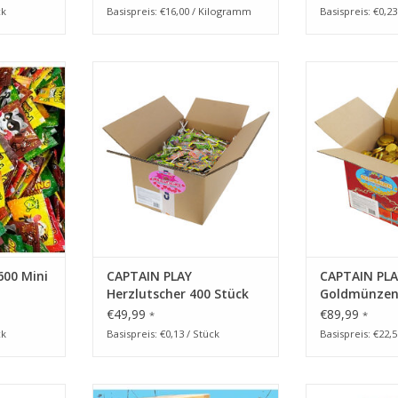
ck
Basispreis: €16,00 / Kilogramm
Basispreis: €0,23
 1.600 Mini
Herz Deko, kleine Herzlutscher in
Süßigkeiten Bo
 Karneval,
Einzelverpackung
Schokolade in 
roßpackung
ZUM WARENKORB HINZUFÜGEN
ZUM WARENKO
NZUFÜGEN
600 Mini
CAPTAIN PLAY
CAPTAIN PLA
Herzlutscher 400 Stück
Goldmünzen
€49,99
€89,99
*
*
ck
Basispreis: €0,13 / Stück
Basispreis: €22,
efrüchte,
Wurfmaterial Karneval
Fruchtkara