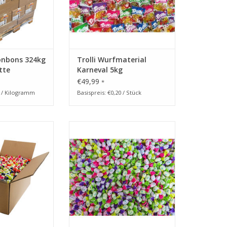
onbons 324kg
Trolli Wurfmaterial
tte
Karneval 5kg
€49,99
*
4 / Kilogramm
Basispreis: €0,20 / Stück
nevals Bonbons -
CAPTAIN PLAY Karnevals
aubonbons mit
Bonbons
eschmack
ZUM WARENKORB HINZUFÜGEN
RB HINZUFÜGEN