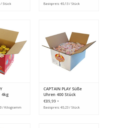
Einzelverpackung
 / Stück
Basispreis: €0,13 / Stück
x mit Goldmünzen
CAPTAIN PLAY Süße Uhren 400
Einzelverpackung
Stück
RB HINZUFÜGEN
ZUM WARENKORB HINZUFÜGEN
Y
CAPTAIN PLAY Süße
 4kg
Uhren 400 Stück
€89,99
*
50 / Kilogramm
Basispreis: €0,23 / Stück
mellen 375kg
CAPTAIN PLAY 240 Teile