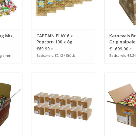
NZUFÜGEN
kg Mix,
CAPTAIN PLAY 6 x
Karnevals B
Popcorn 100 x 8g
Originalpale
€69,99
€1.699,00
*
*
logramm
Basispreis: €0,12 / Stück
Basispreis: €5,2
karamellen
CAPTAIN PLAY Karnevals
Toffee Mix, Kar
Bonbons
Gemischte K
Fruchtg
NZUFÜGEN
ZUM WARENKORB HINZUFÜGEN
ZUM WARENKO