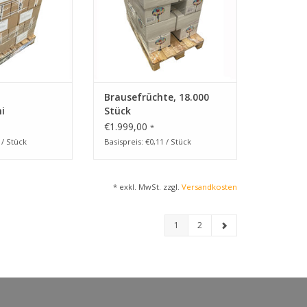
RB HINZUFÜGEN
ZUM WARENKORB HINZUFÜGEN
Brausefrüchte, 18.000
i
Stück
€1.999,00
*
 / Stück
Basispreis: €0,11 / Stück
* exkl. MwSt. zzgl.
Versandkosten
1
2