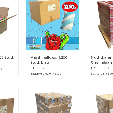
erpackung,
Marshmallows, 1.250 Stück blau
Origina
val, 6kg
in Einzelverpackung, CAPTAIN
ZUM WARENKO
packung
PLAY 5 kg Süßigkeiten
Großpackungen
NZUFÜGEN
ZUM WARENKORB HINZUFÜGEN
00 Stück
Marshmallows, 1.250
Fruchtkaram
Stück blau
Originalpale
€49,99
€2.999,00
*
*
ck
Basispreis: €0,04 / Stück
Basispreis: €8,0
rneval
Toffee Mix 324kg Originalpalette
Trolli Wurfmater
Stück rosa
Palette, Karneva
ZUM WARENKORB HINZUFÜGEN
, CAPTAIN
Karton mit Trol
keiten
Einzelv
gen