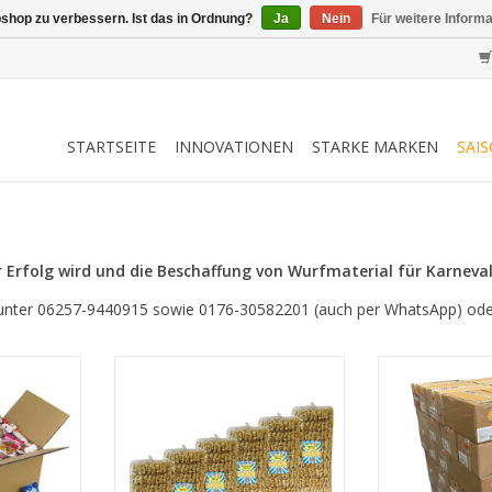
shop zu verbessern. Ist das in Ordnung?
Ja
Nein
Für weitere Inform
STARTSEITE
INNOVATIONEN
STARKE MARKEN
SAI
er Erfolg wird und die Beschaffung von Wurfmaterial für Karneval
h unter 06257-9440915 sowie 0176-30582201 (auch per WhatsApp) ode
rneval
CAPTAIN PLAY Popcorn -
Karnevals B
, 300 Teile
knusprig & frisch
Origina
eval in
ZUM WARENKORB HINZUFÜGEN
ZUM WARENKO
üßigkeiten
esten von
chten und