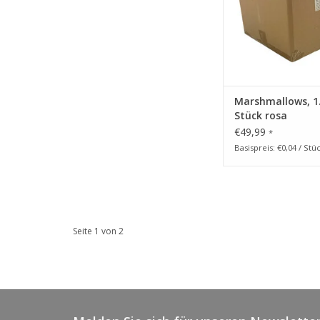
ZUM WARENKORB HI
Marshmallows, 1
Stück rosa
€49,99
*
Basispreis: €0,04 / Stü
Seite 1 von 2