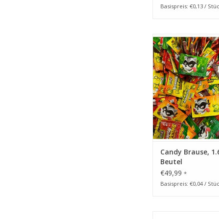
Basispreis: €0,13 / Stü
CAPTAIN PLAY Brause,
Beutel, Wurfmaterial
1,6kg Süßigkeiten G
ZUM WARENKORB HI
Candy Brause, 1.
Beutel
€49,99
*
Basispreis: €0,04 / Stü
CAPTAIN PLAY Braus