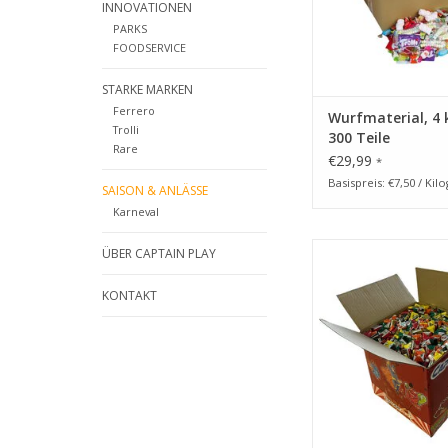
Ostern
INNOVATIONEN
PARKS
ZUM WARENKORB HI
FOODSERVICE
STARKE MARKEN
Ferrero
Wurfmaterial, 4 
Trolli
300 Teile
Rare
€29,99
*
Basispreis: €7,50 / Ki
SAISON & ANLÄSSE
Karneval
CAPTAIN PLAY Frucht
ÜBER CAPTAIN PLAY
5kg
KONTAKT
ZUM WARENKORB HI