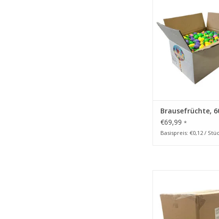
600 Stück in Einzelv
Wurfmaterial Karne
Süßigkeiten Groß
ZUM WARENKORB HI
Brausefrüchte, 6
€69,99
*
Basispreis: €0,12 / Stü
Wurfmaterial Ka
Marshmallows, 1.250 
in Einzelverpackung
PLAY 5 kg Süßig
Großpackun