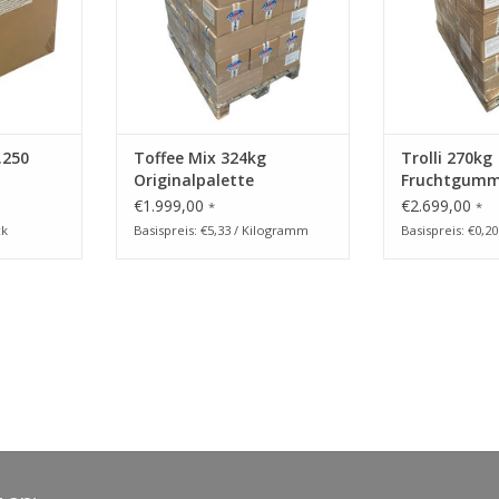
ZUM WARENKO
NZUFÜGEN
.250
Toffee Mix 324kg
Trolli 270kg
Originalpalette
Fruchtgumm
€1.999,00
€2.699,00
*
*
ck
Basispreis: €5,33 / Kilogramm
Basispreis: €0,20