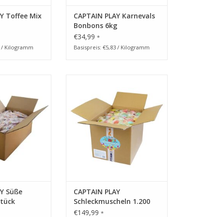
Y Toffee Mix
CAPTAIN PLAY Karnevals
Bonbons 6kg
€34,99
*
7 / Kilogramm
Basispreis: €5,83 / Kilogramm
Süße Ketten 400
CAPTAIN PLAY Schleckmuscheln
ück
1.200 Stück in Einzelverpackung
RB HINZUFÜGEN
ZUM WARENKORB HINZUFÜGEN
Y Süße
CAPTAIN PLAY
Stück
Schleckmuscheln 1.200
Stück in
€149,99
*