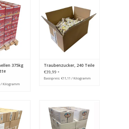
lpalette
Wurfmaterial Karneval
Restposten, 3,2kg Traubenzucker
RB HINZUFÜGEN
Lutscher, Uhren und Ketten in
Einzelverpackung
ZUM WARENKORB HINZUFÜGEN
ellen 375kg
Traubenzucker, 240 Teile
tte
€39,99
*
Basispreis: €11,11 / Kilogramm
0 / Kilogramm
ial Karneval 270g
CAPTAIN PLAY Brausefrüchte,
l Süßigkeiten Mix
18.000 Stück in Einzelverpackung,
li Fruchtgummi in
Wurfmaterial Karneval, 180kg
erpackung
Süßigkeiten Großpackung