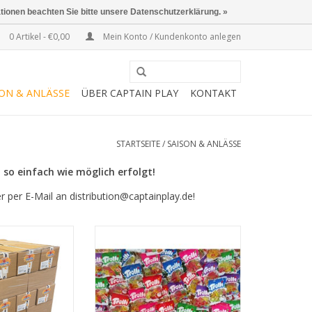
ationen beachten Sie bitte unsere Datenschutzerklärung. »
0 Artikel - €0,00
Mein Konto / Kundenkonto anlegen
SON & ANLÄSSE
ÜBER CAPTAIN PLAY
KONTAKT
STARTSEITE
/
SAISON & ANLÄSSE
 so einfach wie möglich erfolgt!
r per E-Mail an
distribution@captainplay.de
!
onbons 324kg
Karton mit 5kg Trolli Karneval
lpalette
Wurfmaterial Mini Beuteln
RB HINZUFÜGEN
ZUM WARENKORB HINZUFÜGEN