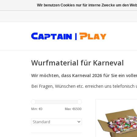
Wir benutzen Cookies nur für interne Zwecke um den Web
Wurfmaterial für Karneval
Wir möchten, dass Karneval 2026 für Sie ein voll
Bei Fragen, Wünschen etc. erreichen uns telefonisc
CAPTAIN PLAY Ka
Wurfmaterial, 4 kg Mix
Min: €
0
Max: €
6500
Wurfmaterial Karn
Einzelverpackung, S
Großpackung mit R
Halloween, Weihna